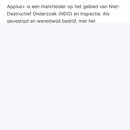
Applus+ is een marktleider op het gebied van Niet-
Destructief Onderzoek (NDO) en Inspectie. Als
gevestigd en wereldwijd bedrijf, met het
hoofdkantoor in Rotterdam, leiden wij de markt op
het gebied van zeer gespecialiseerde niet-
destructieve onderzoek- en inspectiediensten. In
meer dan zeventig landen werken 23.000
gemotiveerde en hooggekwalificeerde professionals
in diverse sectoren, zoals (Petro)chemie,
staalproductie alsook nieuwe markten zoals de
energietransitie naar duurzaamheid. In Nederland
hebben we meer dan 500 medewerkers.
Solliciteren?
Ben jij onze nieuwe NDO Operator in
Hengelo? Solliciteer dan vandaag nog op deze