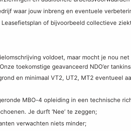
edrijf waar jouw inbreng en eventuele verbete
Leasefietsplan of bijvoorbeeld collectieve zie
rofielomschrijving voldoet, maar mocht je nou net
. Onze toekomstige geavanceerd NDO’er tankinsp
grond en minimaal VT2, UT2, MT2 eventueel a
geronde MBO-4 opleiding in een technische rich
 schoenen. Je durft ‘Nee’ te zeggen;
lanten verwachten niets minder;