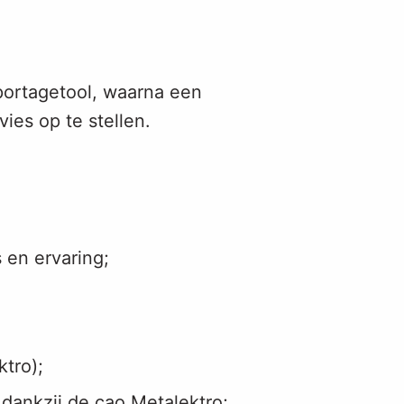
portagetool, waarna een
ies op te stellen.
 en ervaring;
tro);
dankzij de cao Metalektro;