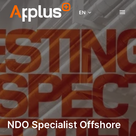
Skip
to
EN
Homepage
content
NDO Specialist Offshore