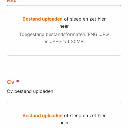
Foto
Bestand uploaden
of sleep en zet hier
neer
Bestand uploaden of sleep en zet hier neer
Toegestane bestandsformaten: PNG, JPG
en JPEG tot 20MB.
Cv
*
Cv bestand uploaden
Bestand uploaden
of sleep en zet hier
neer